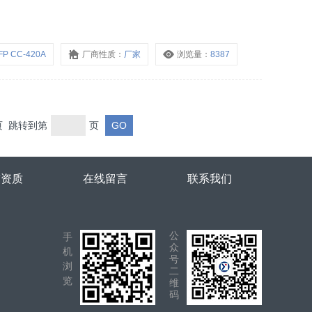
FP CC-420A
厂商性质：
厂家
浏览量：
8387
末页 跳转到第
页
誉资质
在线留言
联系我们
公
手
众
机
号
浏
二
览
维
码