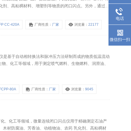
乳化剂、高粘稠材料、增塑剂等物质的闭口闪点。另外，通过改
连续闭口闪点仪也可以开展宾斯基-马丁闭口杯法以及快速平衡等闭口
电话
FP CC-420A
厂商性质：
厂家
浏览量：
22177
微信扫一扫
点测定仪是基于自动相转换法和脉冲压力法研制而成的物质低温流动
生物、化工等领域，用于测定喷气燃料、生物燃料、润滑油、
FCPP-80A
厂商性质：
厂家
浏览量：
9045
油、石化、化工等领域，微量连续闭口闪点仪用于精确测定石油产
、木材防腐油、芳香油、动植物油、农药 乳化剂、高粘稠材