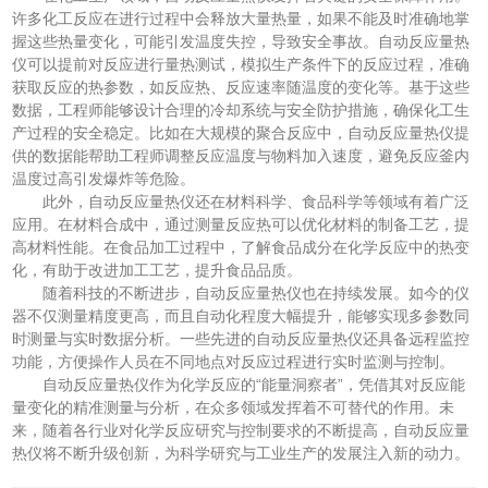
许多化工反应在进行过程中会释放大量热量，如果不能及时准确地掌
握这些热量变化，可能引发温度失控，导致安全事故。自动反应量热
仪可以提前对反应进行量热测试，模拟生产条件下的反应过程，准确
获取反应的热参数，如反应热、反应速率随温度的变化等。基于这些
数据，工程师能够设计合理的冷却系统与安全防护措施，确保化工生
产过程的安全稳定。比如在大规模的聚合反应中，自动反应量热仪提
供的数据能帮助工程师调整反应温度与物料加入速度，避免反应釜内
温度过高引发爆炸等危险。
此外，自动反应量热仪还在材料科学、食品科学等领域有着广泛
应用。在材料合成中，通过测量反应热可以优化材料的制备工艺，提
高材料性能。在食品加工过程中，了解食品成分在化学反应中的热变
化，有助于改进加工工艺，提升食品品质。
随着科技的不断进步，自动反应量热仪也在持续发展。如今的仪
器不仅测量精度更高，而且自动化程度大幅提升，能够实现多参数同
时测量与实时数据分析。一些先进的自动反应量热仪还具备远程监控
功能，方便操作人员在不同地点对反应过程进行实时监测与控制。
自动反应量热仪作为化学反应的“能量洞察者”，凭借其对反应能
量变化的精准测量与分析，在众多领域发挥着不可替代的作用。未
来，随着各行业对化学反应研究与控制要求的不断提高，自动反应量
热仪将不断升级创新，为科学研究与工业生产的发展注入新的动力。