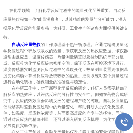
在化学领域，了解化学反应过程中的能量变化至关重要。自动反
应量热仪宛如一位“能量洞察者”，以其精准的测量与分析能力，深入
揭示化学反应的能量奥秘，为科研、工业生产等诸多方面提供关键支
持。
自动反应量热仪
的工作原理基于热平衡原理。它通过精确测量化
学反应过程中释放或吸收的热量，来获取反应的热效应数据。该仪器
通常由反应釜、温度传感器、热量测量装置以及控制系统等部分组
成。反应釜为化学反应提供密闭空间，保证反应在可控环境下进行。
温度传感器实时监测反应过程中的温度变化，热量测量装置则依据温
度变化精确计算出反应释放或吸收的热量。控制系统对整个测量过程
进行自动化调控，确保测量的准确性与稳定性。
在科研工作中，对于新型化学反应的研究，科研人员需要精确了
解反应的热效应，以评估反应的可行性与安全性。例如在药物合成研
究中，反应的热效应会影响反应的进程与产物的纯度。自动反应量热
仪能够实时监测反应过程中的热量变化，帮助科研人员优化反应条
件，如温度、反应物浓度等，从而提高反应的产率与选择性。同时，
通过对反应热的精确测量，还可以深入研究反应机理，为化学理论的
发展提供实验依据。
在化工生产领域，自动反应量热仪发挥着关键的安全保障作用。