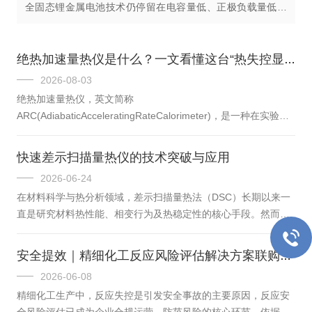
全固态锂金属电池技术仍停留在电容量低、正极负载量低的
微型扣式电池水平。为深入探讨全固态锂金属电池的核心技
术问题和科学挑战，并提出...
绝热加速量热仪是什么？一文看懂这台“热失控显微镜”
2026-08-03
绝热加速量热仪，英文简称
ARC(AdiabaticAcceleratingRateCalorimeter)，是一种在实验室
里模拟“热量散不出去”的测试设备。它不像普通量热仪那样只
测“吸收或放出了多少热”，而是把样品放进一个几乎不漏热的炉
快速差示扫描量热仪的技术突破与应用
腔里，看着反应自己“越烧越热”，直到温度、压力冲到高点。因
2026-06-24
为它能把热失控从萌芽到爆发的全过程记录下来，业内常把它比
在材料科学与热分析领域，差示扫描量热法（DSC）长期以来一
作“热失控显微镜”——看的不是放大后的形貌，而是放大后的热
直是研究材料热性能、相变行为及热稳定性的核心手段。然而，
行为。以杭州仰仪科技的TAC-500A为例，这台仪器本身不大，
传统的标准DSC技术在面对复杂的热动力学过程或微量杂质分析
约78kg...
时，往往受限于较慢的升降温速率，难以捕捉瞬间的热流变化。
安全提效｜精细化工反应风险评估解决方案联购特惠来袭
随着技术的革新，快速差示扫描量热仪应运而生。作为一种能够
2026-06-08
实现高升降温速率的新型热分析仪器，它正以其时间分辨率和灵
精细化工生产中，反应失控是引发安全事故的主要原因，反应安
敏度，为材料研究打开了一扇全新的大门。快速差示扫描量热仪
全风险评估已成为企业合规运营、防范风险的核心环节。依据应