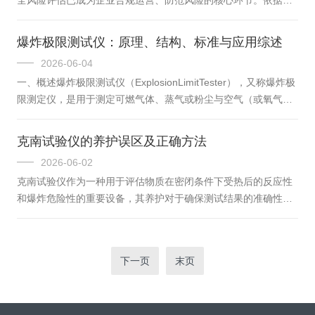
的核心突破在于其突破了传统热分析的速率瓶颈。传统的DSC升
急管理部“1号令”及GB/T42300-2022《精细化工反应安全风险评
降温速率通常局限在0.1至...
估规范》要求，企业落地风险评估、判定等级并管控，筑牢安全
爆炸极限测试仪：原理、结构、标准与应用综述
防线、确保生产本质安全。仰仪科技专注化工安全领域，提供精
2026-06-04
细化工反应风险评估成套解决方案，精准抓取热安全核心数据，
一、概述爆炸极限测试仪（ExplosionLimitTester），又称爆炸极
一站式满足评估、合规、工艺优化全流程需求。核心设备一：绝
限测定仪，是用于测定可燃气体、蒸气或粉尘与空气（或氧气）
热加速量热仪TAC-500A作为反应风险评估关键设备，TAC-500A
混合体系在指定温度、压力条件下发生燃烧传播的临界浓度范围
可...
的专用分析设备。测得的爆炸下限（LowerExplosiveLimit,LEL）
克南试验仪的养护误区及正确方法
指能引起爆炸的可燃介质在混合物中的最低体积分数，爆炸上限
2026-06-02
（UpperExplosiveLimit,UEL）则为最高体积分数。该数据是化工
克南试验仪作为一种用于评估物质在密闭条件下受热后的反应性
工艺安全设计、防爆电气选型、通风系统设计及危险工艺风险评
和爆炸危险性的重要设备，其养护对于确保测试结果的准确性和
估的核心基础参数。...
设备的正常运行至关重要。然而，在实际使用过程中，存在一些
常见的养护误区，以下是对这些误区的详细分析及正确的养护方
法。一、常见养护误区1.忽视日常检查：许多使用者认为只要定
下一页
末页
期进行专业维护就足够了，而忽略了每日使用前后的基本检查。
实际上，日常检查能够及时发现潜在问题，如部件松动、泄漏
等，避免小问题演变成大故障。例如，若未及时发现加热装置的