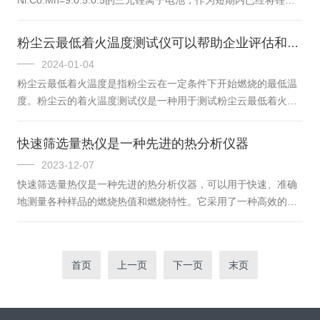
的准确性和可重复性。自动反应量热仪具有许多优点。首先，它
池正极材料的潜力发挥到最大的方案，9系锂电池的理论能量密度
能够测量反应过程中的小量热效应，...
甚至超过了300Wh/kg。由于9系锂电池具有超高的能量密度，受
粉尘云最低着火温度测试仪可以帮助企业评估和预防粉尘爆炸的风险
到了致力于提高新能源汽车续航里程的主机厂的密切关注。但高
2024-01-04
能量密度伴随着潜在的高危险性，因此获得9系电池的热失控特征
粉尘云最低着火温度是指粉尘云在一定条件下开始燃烧的最低温
参数尤为重要，但是9系锂电池的热失控过程非常剧烈，有较大概
度。粉尘云的着火温度测试仪是一种用于测试粉尘云最低着火温
率会损伤仪器，因此9系锂电池的绝热热失控实验数据十分缺乏，
度的设备。粉尘云最低着火温度测试仪是为了保证工业生产中粉
电池...
尘危害的安全性而研制的一种测试工具。粉尘云是指在工业生产
快速筛选量热仪是一种先进的热分析仪器
过程中由于物料粉尘积聚形成的混合物，一旦粉尘云发生着火或
2023-12-07
爆炸，将会给生产过程带来巨大的安全风险。在使用时，需要先
快速筛选量热仪是一种先进的热分析仪器，可以用于快速、准确
将粉尘样本收集起来，然后将样本定量均匀地撒布在特定的位
地测量各种样品的燃烧热值和燃烧特性。它采用了一种高效的自
置，通常是一个封闭的试验室或容器中。然后通过仪器设备产生
动化测试方法，能够在较短的时间内对多种样品进行测试，具有
的直流电弧、高温火焰或红外线热源等...
高效、准确和可靠的特点。该仪器的工作原理是基于热力学和热
物理学原理，通过测量样品燃烧释放的热量来推断样品的燃烧特
首页
上一页
下一页
末页
性和燃烧热值。在测试过程中，首先将样品放入试样舱中，然后
点燃样品并观察其燃烧反应，同时测量释放的热量。根据测量数
据和仪器内置的算法，可以计算出样品的燃烧热值，并进一步分