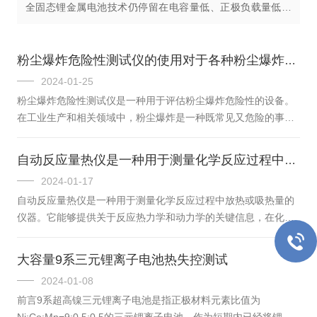
全固态锂金属电池技术仍停留在电容量低、正极负载量低的
微型扣式电池水平。为深入探讨全固态锂金属电池的核心技
术问题和科学挑战，并提出...
粉尘爆炸危险性测试仪的使用对于各种粉尘爆炸危险性评估具有重要意义
2024-01-25
粉尘爆炸危险性测试仪是一种用于评估粉尘爆炸危险性的设备。
在工业生产和相关领域中，粉尘爆炸是一种既常见又危险的事故
类型，可能导致人员伤亡、设备损坏和生产中断。因此，粉尘爆
炸危险性测试仪的使用变得十分重要。粉尘爆炸危险性测试仪采
自动反应量热仪是一种用于测量化学反应过程中放热或吸热量的仪器
用一系列方法和参数，评估粉尘产生的爆炸危险性。以下是该测
2024-01-17
试仪的一些主要功能和特点：1.收集粉尘样本：该设备能够收集
自动反应量热仪是一种用于测量化学反应过程中放热或吸热量的
实际工作环境中的粉尘样本，以检测和分析其成分和特性。2.测
仪器。它能够提供关于反应热力学和动力学的关键信息，在化学
量粉尘浓度：通过测量粉尘样本中的粉尘浓度，可以评估火灾和
工程、材料科学和生物科学等领域中得到广泛应用。自动反应量
爆炸的危险性。3.评估粉尘爆...
热仪的工作原理是通过测量反应体系的温度变化来计算反应过程
大容量9系三元锂离子电池热失控测试
中的放热或吸热量。该仪器配备有高灵敏度的温度传感器和电子
2024-01-08
控制系统，能够实时监测和记录反应体系的温度变化。仪器还可
前言9系超高镍三元锂离子电池是指正极材料元素比值为
以自动控制反应条件，如温度、压力和搅拌速度等，以确保实验
Ni:Co:Mn=9:0.5:0.5的三元锂离子电池，作为短期内已经将锂电