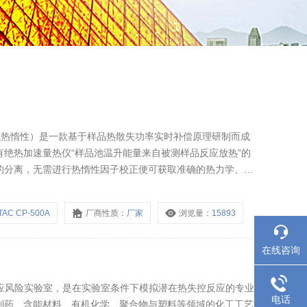
热仪（低热惰性）是一款基于样品热散失功率实时补偿原理研制而成
绝热加速量热仪“样品池温升能量来自被测样品反应放热”的
的分离，无需进行热惰性因子校正便可获取准确的热力学、动
无缝替代经典绝热加速量热仪在有机化学、制药、农业化肥、精
大。
TAC CP-500A
厂商性质：
厂家
浏览量：
15893
在线咨询
反应风险实验室，是在实验室条件下模拟潜在热失控反应的专业
电话
制药、含能材料、有机化学、聚合物与塑料等领域的化工工艺