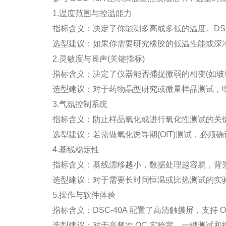
1.温度范围与控温能力
指标含义：决定了你能测多高或多低的温度。DSC-4
选型建议：如果你需要研究橡胶的低温性能或深冷材料，
2.灵敏度与噪声(关键指标)
指标含义：决定了仪器能否捕捉微弱的相变(如玻璃化转变
选型建议：对于药物晶型研究或微量样品测试，噪声
3.气氛控制系统
指标含义：防止样品氧化或进行氧化性测试的关键。DSC
选型建议：若需做氧化诱导期(OIT)测试，必须
4.基线稳定性
指标含义：基线漂移越小，数据处理越容易，背景扣除越准确。
选型建议：对于需要长时间恒温或比热测试的实验
5.操作与软件体验
指标含义：DSC-40A 配置了高清触摸屏，支持 Ons
选型建议：对于高频次 QC 实验室，一键测试和