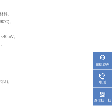
属材料。
0℃)。
40μW。
宽。
在线咨询
扣除)。
电话
微信扫一扫