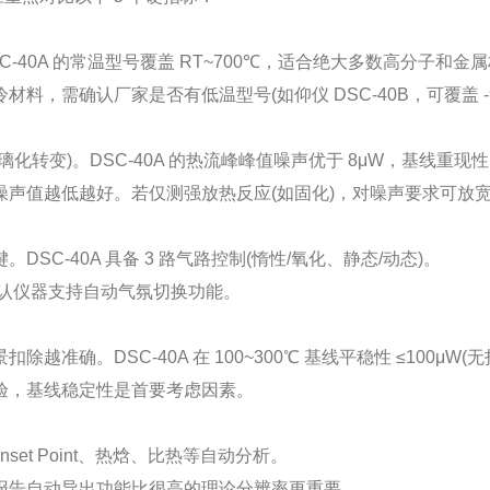
0A 的常温型号覆盖 RT~700℃，适合绝大多数高分子和金
需确认厂家是否有低温型号(如仰仪 DSC-40B，可覆盖 -9
)。DSC-40A 的热流峰峰值噪声优于 8μW，基线重现性 ≤
值越低越好。若仅测强放热反应(如固化)，对噪声要求可放
-40A 具备 3 路气路控制(惰性/氧化、静态/动态)。
确认仪器支持自动气氛切换功能。
DSC-40A 在 100~300℃ 基线平稳性 ≤100μW(无
，基线稳定性是首要考虑因素。
et Point、热焓、比热等自动分析。
报告自动导出功能比很高的理论分辨率更重要。