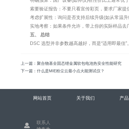
明确预算：国产设备(如仰仪)在性价比上通常优于
索要验证报告：不要只看宣传彩页，要求厂家提供铟
考虑扩展性：询问是否支持后续升级(如从常温升级
实地考察：如果条件允许，带上你的实际样品去厂
五、 总结
DSC 选型并非参数越高越好，而是“适用即最佳”。
上一篇：
聚合物基全固态锂金属软包电池热安全性能研究
下一篇：
什么是MIE粉尘云最小点火能测试仪？
网站首页
关于我们
产品
联系人