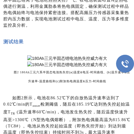
偶进行测温，利用金属肋条将热电偶固定，确保测试过程中样品
热电偶始终与电池保持紧密连接。搭配高频压力传感器采集量热
腔内压力数据，实现电池测试过程中电压、温度、压力等多维度
监控及分析。
测试结果
图2 180Ah三元六系半固态电池热失控
(a)温度&电压-时间曲线、(b)温升速率&压
升速率-温度曲线和(c)附加热电偶温度&压力-时间曲线
如图
2所示，电池在86.52℃下的自放热温升速率达到了
0.02℃/min的T
检测阈值，随后在
185.19℃达到热失控起始温
onset
度
T
(温升速率60℃/min)，电池发生热失控，随后温度快速升
TR
高至>1300℃（N型热电偶熔断），附加热电偶最高温为815.86℃
（TC8#）。电池从热失控起始温度（即热失控开始）到达到最
高温度（即热失控结束）持续时间不到3s，最大温升速率