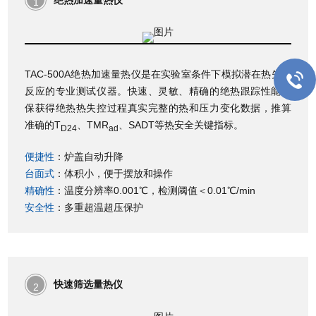
1
TAC-500A绝热加速量热仪是在实验室条件下模拟潜在热失控
反应的专业测试仪器。快速、灵敏、精确的绝热跟踪性能确
保获得绝热热失控过程真实完整的热和压力变化数据，推算
准确的T
、TMR
、SADT等热安全关键指标。
D24
ad
便捷性
：炉盖自动升降
台面式
：体积小，便于摆放和操作
精确性
：温度分辨率0.001℃，检测阈值＜0.01℃/min
安全性
：多重超温超压保护
快速筛选量热仪
2