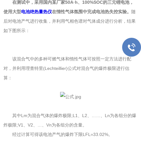
在测试中，采用国内某厂家50A·h、100%SOC的三元锂电池，
使用大型
电池绝热量热仪
在惰性气体氛围中完成电池热失控实验。
随
后对电池产气进行收集，并利用气相色谱对气体成分进行分析，结果
如下图所示：
该混合气中的多种可燃气体和惰性气体可按照一定方法进行配
对，并利用理查特里(Lechteillier)公式对混合气的爆炸极限进行估
算：
其中Lm为混合气体的爆炸极限;L1、L2、……、Ln为各组分的爆
炸极限;V1、V2、…、Vn为各组分的含量。
经过计算可得该电池产气的爆炸下限LFL=33.02%。