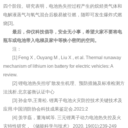
四个阶段。研究表明，电池热失控过程产生的烷烃类气体和
电解液蒸气与氧气混合后极易被引燃，随即可发生爆炸式燃
烧[3]。
最后，仰仪科技倡导，安全无小事，希望大家不要将电
瓶车或电池带入电梯及家中等狭小密闭的空间。
注：
[1] Feng X , Ouyang M , Liu X , et al. Thermal runaway
mechanism of lithium ion battery for electric vehicles: A
review.
[2] 锂电池热失控/扩散发生机理、预防措施及标准检测方
法浅析.北京鉴衡认证中心
[3] 孙金华,王青松. 锂离子电池火灾防控技术关键技术及
应用.中国消防协会科技成果鉴定会.2021:2
[4] 羡学磊，董海斌等. 三元锂离子动力电池热失控及火
灾特性研究，《储能科学与技术》 2020. 19(01):239-249