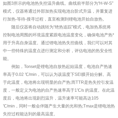
如图3所示的电池热失控温升曲线。曲线前半部分为“H-W-S”
模式，仪器将通过外部加热实现电池台阶式升温，并重复进
行加热-等待-搜寻过程，直至检测到锂电池开始自放热。
随后仪器将自动跳转为“绝热追踪”模式，电加热系统将
控制电池周围的环境温度紧跟电池温度变化，确保电池产热*
用于升高自身温度。通过锂电池热失控曲线，我们可以对其
中一些特殊的温度点进行测定和分析，评估电池的热安全性
能。
例如，Tonset是锂电池自放热起始温度，电池自产热速
率高于0.02 ℃/min，可以认为该温度下SEI膜开始分解。高
于此温度，电池将出现明显的自产热;而TTR是热失控引发温
度，一般定义为电池的自产热速率高于1℃/s 的温度。在此温
度后，电池将出现剧烈温升，温升速率可能高达105
℃/min，同时一般会伴随产生大量的光和热;Tmax是锂电池热
失控过程能达到的最高温度。