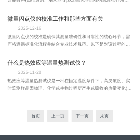
保插入深度符合要求。-重置温控器参数并执行自整定功能，...
是否容易发生燃烧、爆炸或剧烈化学反应的标准化实验方法。该
测试由德国联邦材料研究与测试研究所
微量闪点仪的校准工作和那些方面有关
(BundesanstaltfürMaterialforschungund-prüfung，简称BAM)开
2025-12-16
发，现已被联合国《关于危险货物运输的建议书：试验和标准手
微量闪点仪的校准是确保其测量准确性和可靠性的核心环节，需
册》、中国国家标准(如GB/T21566-2008)等广泛采纳，成为危险
严格遵循标准化流程并结合专业技术规范。以下是对该过程的详
品安全分类...
细阐述：一、校准前的准备工作-环境条件控制校准应在稳定温湿
度环境中进行，实验室温度控制在(20±5)℃，相对湿度≤80%。需
什么是热效应等温量热测试仪？
远离振动源、强电磁干扰及直射阳光，确保仪器放置平稳，四周
2025-11-28
预留充足散热空间。-仪器状态检查确认设备外观无损伤，各部件
热效应等温量热测试仪是一种在恒定温度条件下，高灵敏度、实
连接牢固，电弧针清洁无氧化，温度传感器垂直无弯曲。同时校
时监测样品因物理、化学或生物过程所产生或吸收的热量变化(即
验压力传感器与环境大气压的误差范围(±0.5k...
热效应)的精密分析仪器。其主要目标是量化系统在等温环境中的
热流速率与总热交换量，从而揭示反应动力学、热力学参数及材
料稳定性等关键信息。一、基本定义与核心原理等温量热测试仪
首页
上一页
下一页
末页
的工作基于热力学第一定律(能量守恒)和功率补偿技术或热电效
应测量。其最大特点是在整个实验过程中维持样品温度恒定
(ΔT=0)，通过检测为维持该恒温状态所需输入或输出的补偿功