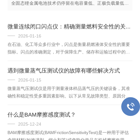
全固态锂金属电池技术仍停留在电容量低、正极负载量低的
微型扣式电池水平。为深入探讨全固态锂金属电池的核心技
术问题和科学挑战，并提出...
微量连续闭口闪点仪：精确测量燃料安全性的关键工具
2026-01-16
在石油、化工等众多行业中，闪点是衡量易燃液体安全性的重要
指标。闪点的准确测定，对于保障生产、储存和运输过程中的安
全至关重要。微量连续闭口闪点仪作为一种先进的检测设备，成
为精准检测闪点的幕后英雄。微量连续闭口闪点仪的核心优势在
遇到微量蒸气压测试仪的故障有哪些解决方式
于“微量”和“连续”。传统的闪点测定仪往往需要较多的样品量，这
2026-01-15
对于一些珍贵或难以获取的样品来说是一种浪费。而微量连续闭
微量蒸气压测试仪是用于测量液体样品蒸气压的关键设备，其准
口闪点仪只需要极少的样品量，就能够准确测定闪点，大大节约
确性和稳定性受多重因素影响。以下从常见故障类型、原因分析
了样品资源。它具备连续检测的功能，可以在短时间内对多个样
及解决方案三个维度进行系统性阐述：一、温度控制系统异常1.
品进行连续测定，提高了检测...
温度波动与偏差-现象：实际温度偏离设定值(如标准要求37.8℃
什么是BAM摩擦感度测试？
±0.1℃)，导致蒸气压计算错误。-原因：加热元件老化、温控传
2025-12-24
感器精度不足(如热电偶氧化)、PID参数失调或环境温度剧烈波
BAM摩擦感度测试(BAMFrictionSensitivityTest)是一种用于评估
动。-解决：-定期校准温度传感器，使用导热硅脂清洁触点，确
含能材料(如推进剂、烟火剂等)或危险化学品在机械摩擦作用下